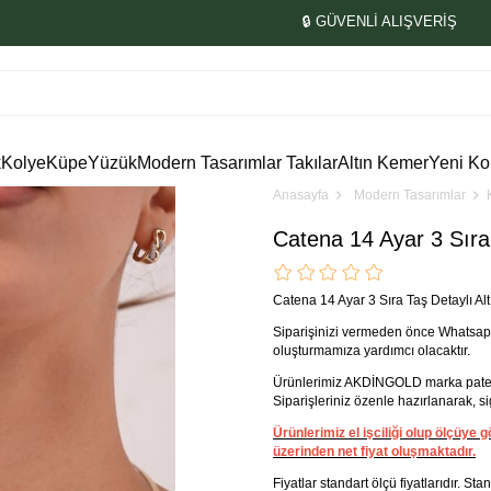
🔒 GÜVENLİ ALIŞVERİŞ
k
Kolye
Küpe
Yüzük
Modern Tasarımlar Takılar
Altın Kemer
Yeni Ko
Anasayfa
Modern Tasarımlar
Catena 14 Ayar 3 Sıra 
Catena 14 Ayar 3 Sıra Taş Detaylı Alt
Siparişinizi vermeden önce Whatsapp
oluşturmamıza yardımcı olacaktır.
Ürünlerimiz AKDİNGOLD marka patenti 
Siparişleriniz özenle hazırlanarak, sigo
Ürünlerimiz el işciliği olup ölçüye
üzerinden net fiyat oluşmaktadır.
Fiyatlar standart ölçü fiyatlarıdır. St