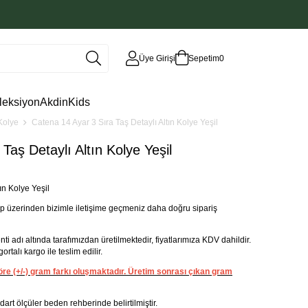
Üye Girişi
Sepetim
0
leksiyon
AkdinKids
Kolye
Catena 14 Ayar 3 Sıra Taş Detaylı Altın Kolye Yeşil
Taş Detaylı Altın Kolye Yeşil
ın Kolye Yeşil
 üzerinden bizimle iletişime geçmeniz daha doğru sipariş
adı altında tarafımızdan üretilmektedir, fiyatlarımıza KDV dahildir.
rtalı kargo ile teslim edilir.
 göre (+/-) gram farkı oluşmaktadır. Üretim sonrası çıkan gram
andart ölçüler beden rehberinde belirtilmiştir.