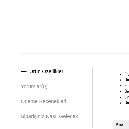
Ürün Özellikleri
Fiy
Ürü
Fi
Yorumlar
(0)
Ür
Öm
Ödeme Seçenekleri
Ür
Siparişiniz Nasıl Gelecek
Sıra