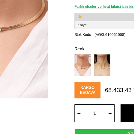
Farklı ölçüler ve fiyat bilgisi için bi
Ürün
Kolye
Stok Kodu
(AGKL610061008)
KARGO
68.433,43
BEDAVA