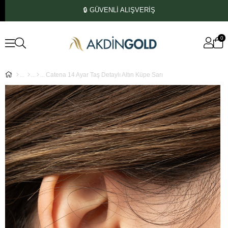
🔒 GÜVENLİ ALIŞVERİŞ
0
Catena 14 Ayar Taş Detaylı Altın Küpe Sarı