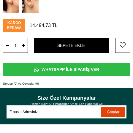
KARGO
14.494,73 TL
BEDAVA
WHATSAPP İLE SİPARİŞ VER
Sorular (0) ve Cevaplar (0)
Size Özel Kampanyalar
Hemen Kayıt Ol Fırsatlardan Önce Sen Haberdar Ol!
Gönder