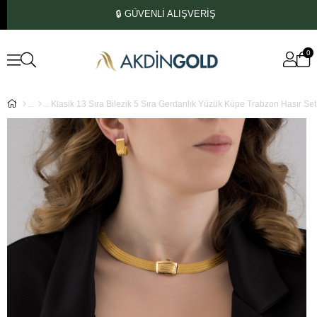
🔒 GÜVENLİ ALIŞVERİŞ
0
Klasik 13 Sıra Bilezik 5 Sıra Gerdanlık Yüzük Küpe Trabzon Hasır Set