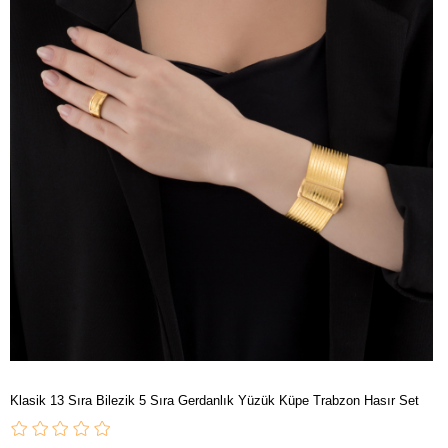
Klasik 13 Sıra Bilezik 5 Sıra Gerdanlık Yüzük Küpe Trabzon Hasır Set