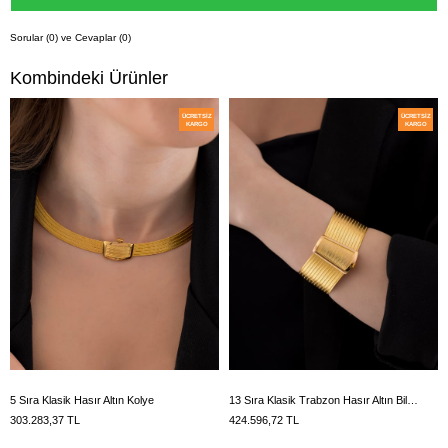
Sorular (0) ve Cevaplar (0)
Kombindeki Ürünler
ÜCRETSIZ
ÜCRETSIZ
KARGO
KARGO
5 Sıra Klasik Hasır Altın Kolye
13 Sıra Klasik Trabzon Hasır Altın Bilezik
303.283,37 TL
424.596,72 TL