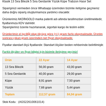
Klasik 13 Sıra Bilezik 5 Sıra Gerdanlık Yüzük Küpe Trabzon Hasır Set
Siparişinizi vermeden önce Whatsapp üzerinden bizimle iletişime geçmeniz
daha doğru sipariş oluşturmamıza yardımcı olacaktır.
Ürünlerimiz AKDİNGOLD marka patenti adı altında tarafımızdan üretilmektedir,
fiyatlarımıza KDV dahildir.
Siparişleriniz özenle hazırlanarak, sigortalı kargo ile teslim edilir.
Ürünlerimiz el işciliği olup ölçüye göre (+/-) gram farkı oluşmaktadır. Üretim
sonrası çıkan gram üzerinden net fiyat oluşmaktadır.
Fiyatlar standart ölçü fiyatlarıdır. Standart ölçüler beden rehberinde belirtilmiştir.
Farklı ölçüler ve fiyat bilgisi için bizimle iletişime geçiniz!
Ürün
22 Ayar
14 Ayar
13 Sıra Bilezik
56,00 gram
43,00 gram
5 Sıra Gerdanlık
40,00 gram
29,00 gram
Küpe
8,91 gram
7,50 gram
Yüzük
7,66 gram
5,44 gram
Toplam
112,57 gram
84,94 gram
Stok Kodu
(AGS22610061014)