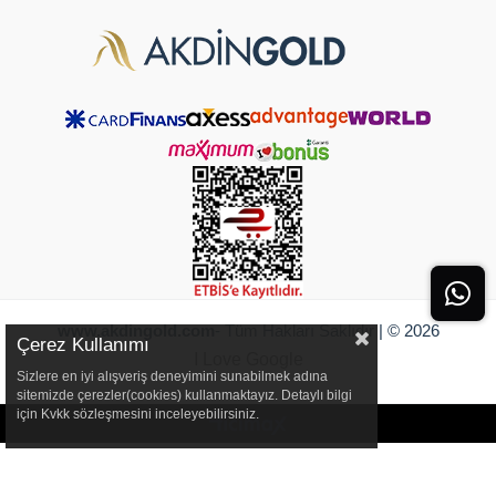
www.akdingold.com
- Tüm Hakları Saklıdır | © 2026
Çerez Kullanımı
I Love Google
Sizlere en iyi alışveriş deneyimini sunabilmek adına
sitemizde çerezler(cookies) kullanmaktayız. Detaylı bilgi
için Kvkk sözleşmesini inceleyebilirsiniz.