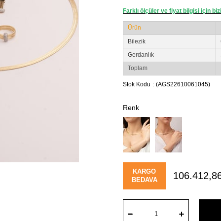
Farklı ölçüler ve fiyat bilgisi için bi
Ürün
Bilezik
Gerdanlık
Toplam
Stok Kodu
(AGS22610061045)
KARGO
106.412,8
BEDAVA