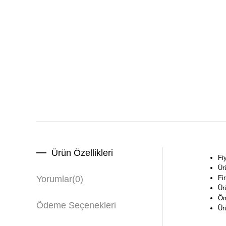
Ürün Özellikleri
Fiy
Ürü
Fi
Yorumlar
(0)
Ür
Öm
Ödeme Seçenekleri
Ür