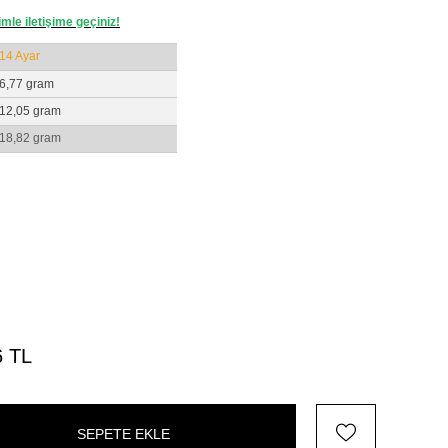
zimle iletişime geçiniz!
14 Ayar
6,77 gram
12,05 gram
18,82 gram
6 TL