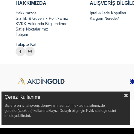
HAKKIMIZDA
ALIŞVERİŞ BİLGİL
Hakkımızda
İptal & İade Koşulları
Gizlilik & Güvenlik Politikamız
Kargom Nerede?
KVKK Hakkında Bilgilendirme
Satış Noktalarımız
İletişim
Takipte Kal
Çerez Kullanımı
Sizlere en iyi alışveriş deneyimini sunabilmek adına sitemizde
çerezler(cookies) kullanmaktayız. Detaylı bilgi için Kvkk sözleşmesini
inceleyebilirsiniz.