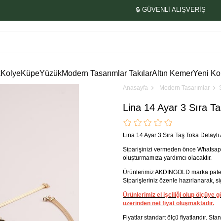
🔒 GÜVENLİ ALIŞVERİŞ
k
Kolye
Küpe
Yüzük
Modern Tasarımlar Takılar
Altın Kemer
Yeni Ko
Anasayfa
Modern Tasarımlar
Lina 14 Ayar 3 Sıra Ta
Lina 14 Ayar 3 Sıra Taş Toka Detaylı A
Siparişinizi vermeden önce Whatsapp
oluşturmamıza yardımcı olacaktır.
Ürünlerimiz AKDİNGOLD marka patenti 
Siparişleriniz özenle hazırlanarak, sigo
Ürünlerimiz el işciliği olup ölçüye
üzerinden net fiyat oluşmaktadır.
Fiyatlar standart ölçü fiyatlarıdır. St