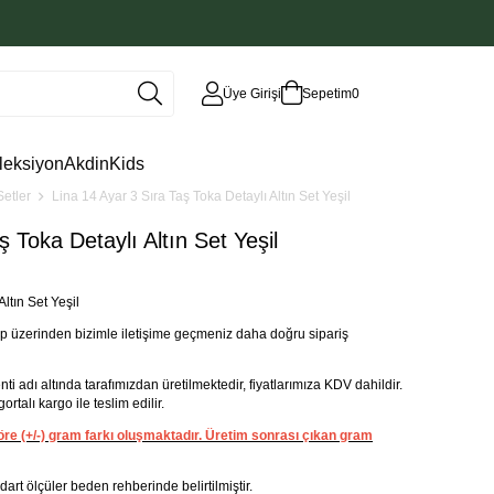
Üye Girişi
Sepetim
0
leksiyon
AkdinKids
Setler
Lina 14 Ayar 3 Sıra Taş Toka Detaylı Altın Set Yeşil
ş Toka Detaylı Altın Set Yeşil
ltın Set Yeşil
 üzerinden bizimle iletişime geçmeniz daha doğru sipariş
adı altında tarafımızdan üretilmektedir, fiyatlarımıza KDV dahildir.
rtalı kargo ile teslim edilir.
 göre (+/-) gram farkı oluşmaktadır. Üretim sonrası çıkan gram
andart ölçüler beden rehberinde belirtilmiştir.