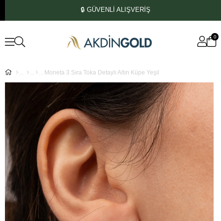
🔒 GÜVENLİ ALIŞVERİŞ
0
Moneta 3 Sıra Toka Detaylı Altın Küpe Yeşil