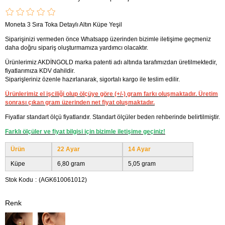
Moneta 3 Sıra Toka Detaylı Altın Küpe Yeşil
Siparişinizi vermeden önce Whatsapp üzerinden bizimle iletişime geçmeniz
daha doğru sipariş oluşturmamıza yardımcı olacaktır.
Ürünlerimiz AKDİNGOLD marka patenti adı altında tarafımızdan üretilmektedir,
fiyatlarımıza KDV dahildir.
Siparişleriniz özenle hazırlanarak, sigortalı kargo ile teslim edilir.
Ürünlerimiz el işciliği olup ölçüye göre (+/-) gram farkı oluşmaktadır. Üretim
sonrası çıkan gram üzerinden net fiyat oluşmaktadır.
Fiyatlar standart ölçü fiyatlarıdır. Standart ölçüler beden rehberinde belirtilmiştir.
Farklı ölçüler ve fiyat bilgisi için bizimle iletişime geçiniz!
Ürün
22 Ayar
14 Ayar
Küpe
6,80 gram
5,05 gram
Stok Kodu
(AGK610061012)