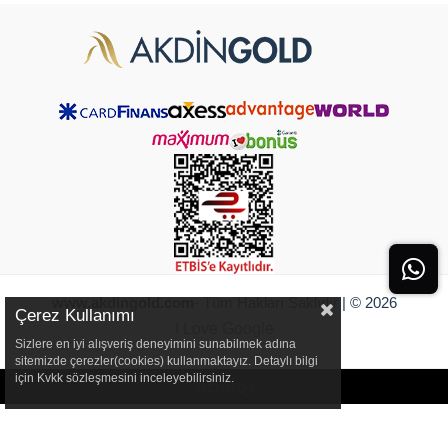
www.akdingold.com
- Tüm Hakları Saklıdır | © 2026
Çerez Kullanımı
I Love Google
Sizlere en iyi alışveriş deneyimini sunabilmek adına
sitemizde çerezler(cookies) kullanmaktayız. Detaylı bilgi
için Kvkk sözleşmesini inceleyebilirsiniz.