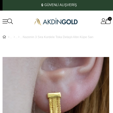
🔒 GÜVENLİ ALIŞVERİŞ
0
Nazenin 3 Sıra Kurdele Toka Detaylı Altın Küpe Sarı