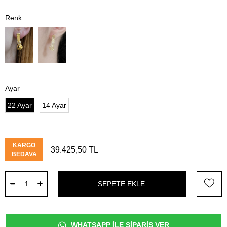
Ayar
22 Ayar
14 Ayar
KARGO
39.425,50 TL
BEDAVA
WHATSAPP İLE SİPARİŞ VER