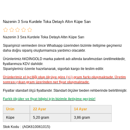
Nazenin 3 Sıra Kurdele Toka Detaylı Altın Küpe Sarı
Nazenin 3 Sıra Kurdele Toka Detaylı Altın Küpe Sarı
Siparişinizi vermeden önce Whatsapp üzerinden bizimle iletişime geçmeniz
daha doğru sipariş oluşturmamıza yardımcı olacaktır.
Ürünlerimiz AKDİNGOLD marka patenti adı altında tarafımızdan üretilmektedir,
fiyatlarımıza KDV dahildir.
Siparişleriniz özenle hazırlanarak, sigortalı kargo ile teslim edilir.
Ürünlerimiz el işciliği olup ölçüye göre (+/-) gram farkı oluşmaktadır. Üretim
sonrası çıkan gram üzerinden net fiyat oluşmaktadır.
Fiyatlar standart ölçü fiyatlarıdır. Standart ölçüler beden rehberinde belirtilmiştir.
Farklı ölçüler ve fiyat bilgisi için bizimle iletişime geçiniz!
Ürün
22 Ayar
14 Ayar
Küpe
5,20 gram
3,86 gram
Stok Kodu
(AGK610061015)