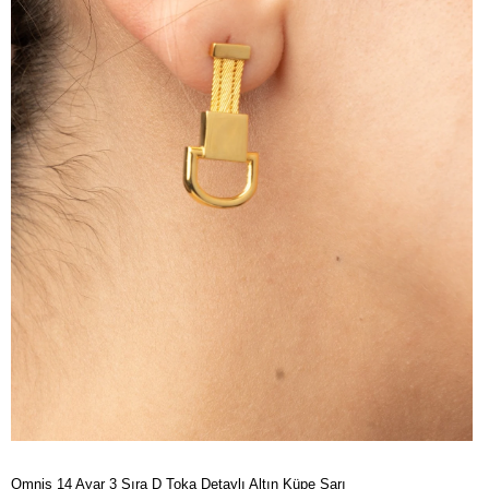
Omnis 14 Ayar 3 Sıra D Toka Detaylı Altın Küpe Sarı