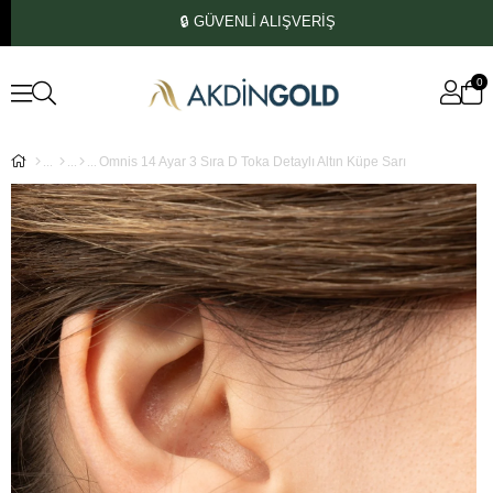
🔒 GÜVENLİ ALIŞVERİŞ
0
Omnis 14 Ayar 3 Sıra D Toka Detaylı Altın Küpe Sarı