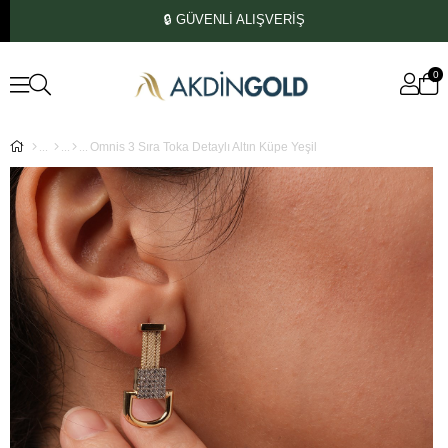
🔒 GÜVENLİ ALIŞVERİŞ
0
Omnis 3 Sıra Toka Detaylı Altın Küpe Yeşil