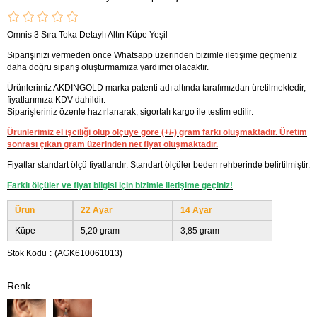
Omnis 3 Sıra Toka Detaylı Altın Küpe Yeşil
Siparişinizi vermeden önce Whatsapp üzerinden bizimle iletişime geçmeniz
daha doğru sipariş oluşturmamıza yardımcı olacaktır.
Ürünlerimiz AKDİNGOLD marka patenti adı altında tarafımızdan üretilmektedir,
fiyatlarımıza KDV dahildir.
Siparişleriniz özenle hazırlanarak, sigortalı kargo ile teslim edilir.
Ürünlerimiz el işciliği olup ölçüye göre (+/-) gram farkı oluşmaktadır. Üretim
sonrası çıkan gram üzerinden net fiyat oluşmaktadır.
Fiyatlar standart ölçü fiyatlarıdır. Standart ölçüler beden rehberinde belirtilmiştir.
Farklı ölçüler ve fiyat bilgisi için bizimle iletişime geçiniz!
Ürün
22 Ayar
14 Ayar
Küpe
5,20 gram
3,85 gram
Stok Kodu
(AGK610061013)